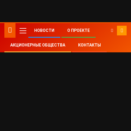
Передать наследникам чистый бизнес ил
НОВОСТИ
О ПРОЕКТЕ
АКЦИОНЕРНЫЕ ОБЩЕСТВА
КОНТАКТЫ
Home
Акционерные общества
Исключение акционера из общества
Исключение акционера непубличного
общества
Принудительный выкуп акций открытого
акционерного общества: выкуп 100% акций
ОАО