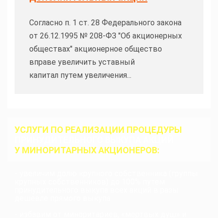
Согласно п. 1 ст. 28 Федерального закона
от 26.12.1995 № 208-ФЗ "Об акционерных
обществах" акционерное общество
вправе увеличить уставный
капитал путем увеличения...
УСЛУГИ ПО РЕАЛИЗАЦИИ ПРОЦЕДУРЫ
ПРИНУДИТЕЛЬНОГО ВЫКУПА АКЦИЙ
У МИНОРИТАРНЫХ АКЦИОНЕРОВ:
- увеличим долю крупного собственника (группы
крупных собственников) до 100% путем
принудительного выкупа всех акций в разы
дешевле прямого выкупа
- избавим от миноритариев, «мертвых душ» и