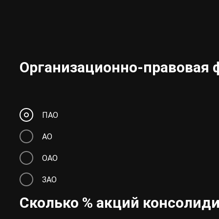
Организационно-правовая 
ПАО
АО
ОАО
ЗАО
Сколько % акций консолиди