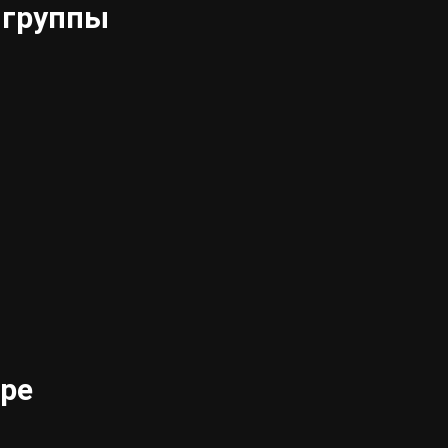
 группы
тре