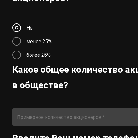
Нет
менее 25%
более 25%
Какое общее количество ак
в обществе?