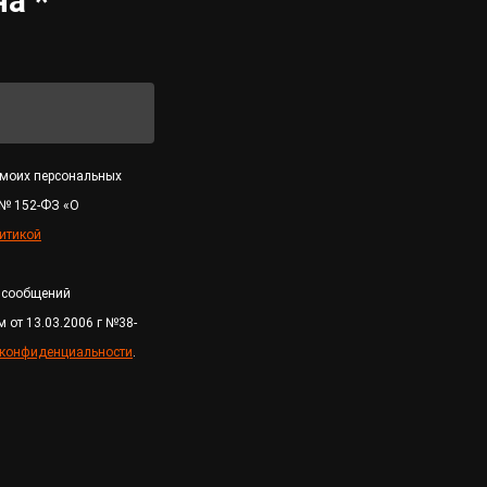
а *
 моих персональных
 № 152-ФЗ «О
итикой
е сообщений
 от 13.03.2006 г №38-
 конфиденциальности
.