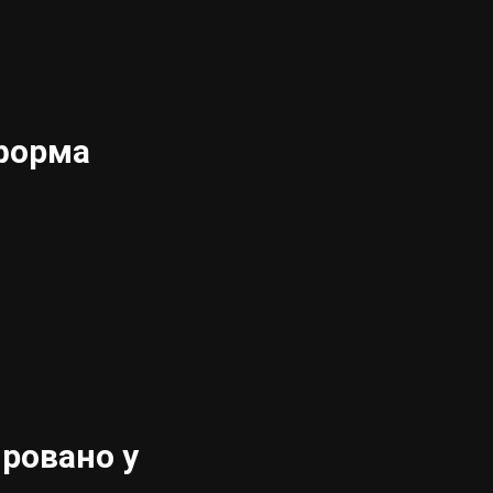
форма
ровано у