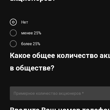
Нет
менее 25%
более 25%
Какое общее количество ак
в обществе?