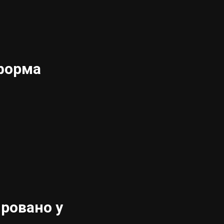
форма
ровано у