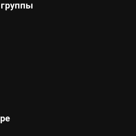
 группы
тре