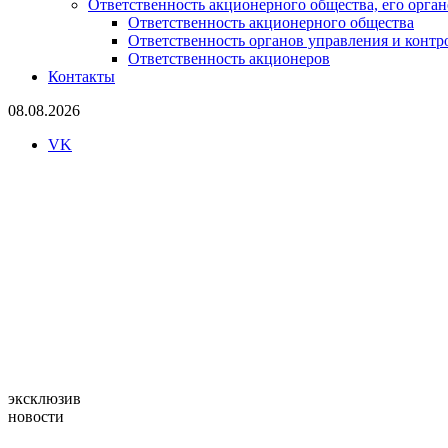
Ответственность акционерного общества, его орган
Ответственность акционерного общества
Ответственность органов управления и контр
Ответственность акционеров
Контакты
08.08.2026
VK
aoinform
СОБСТВЕННИКАМ, ДИРЕКТОРАМ И ЮРИСТАМ ДОСТУП
эксклюзив
новости