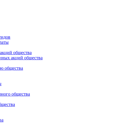
ендов
латы
 акций общества
нных акций общества
ью общества
ы
рного общества
бщества
ва