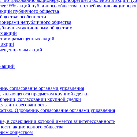
 по требованию акционера, приобретшего более 95% акций пу
ее 95% акций публичного общества, по требованию акционеро
 акций публичного общества
бщества: особенности
ионерами непубличного общества
публичным акционерым обществом
х акций
ством размещенных акций
 акций
змещенных им акций
е акций
ние, согласование органами управления
, являющегося предметом крупной сделки
брении, согласовании крупной сделки
ся заинтересованность
остью. Одобрение, согласование органами управления
и
ке, в совершении которой имеется заинтересованность
ьности акционерного общества
рным обществом