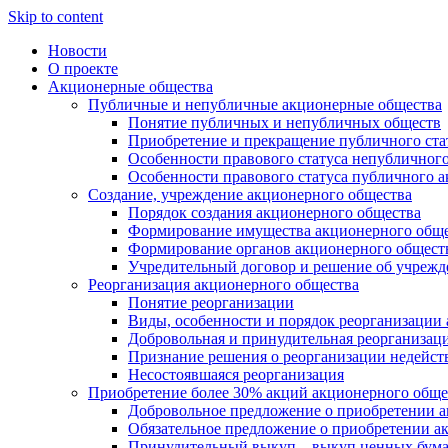
Skip to content
Новости
О проекте
Акционерные общества
Публичные и непубличные акционерные общества
Понятие публичных и непубличных обществ
Приобретение и прекращение публичного ста
Особенности правового статуса непубличног
Особенности правового статуса публичного 
Создание, учреждение акционерного общества
Порядок создания акционерного общества
Формирование имущества акционерного обще
Формирование органов акционерного обществ
Учредительный договор и решение об учреж
Реорганизация акционерного общества
Понятие реорганизации
Виды, особенности и порядок реорганизации
Добровольная и принудительная реорганизац
Признание решения о реорганизации недейс
Несостоявшаяся реорганизация
Приобретение более 30% акций акционерного обще
Добровольное предложение о приобретении а
Обязательное предложение о приобретении а
Принудительный выкуп – выкуп ценных бумаг