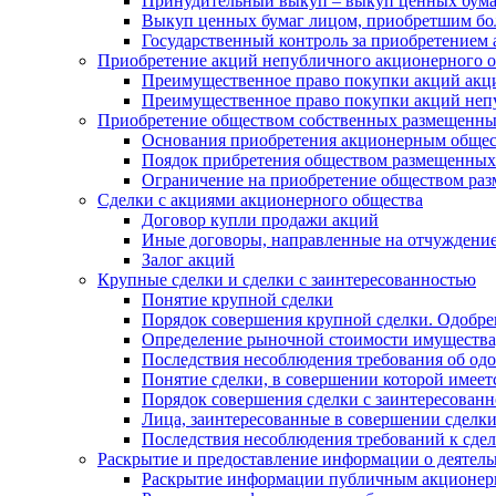
Принудительный выкуп – выкуп ценных бумаг
Выкуп ценных бумаг лицом, приобретшим бол
Государственный контроль за приобретением
Приобретение акций непубличного акционерного о
Преимущественное право покупки акций акц
Преимущественное право покупки акций не
Приобретение обществом собственных размещенны
Основания приобретения акционерным обще
Поядок прибретения обществом размещенных
Ограничение на приобретение обществом ра
Сделки с акциями акционерного общества
Договор купли продажи акций
Иные договоры, направленные на отчуждени
Залог акций
Крупные сделки и сделки с заинтересованностью
Понятие крупной сделки
Порядок совершения крупной сделки. Одобре
Определение рыночной стоимости имущества
Последствия несоблюдения требования об одо
Понятие сделки, в совершении которой имеет
Порядок совершения сделки с заинтересованн
Лица, заинтересованные в совершении сделк
Последствия несоблюдения требований к сдел
Раскрытие и предоставление информации о деятел
Раскрытие информации публичным акционе