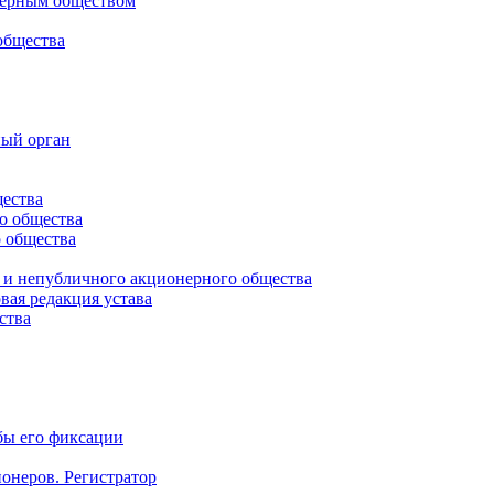
ерным обществом
общества
ый орган
щества
о общества
о общества
о и непубличного акционерного общества
вая редакция устава
ства
бы его фиксации
ионеров. Регистратор