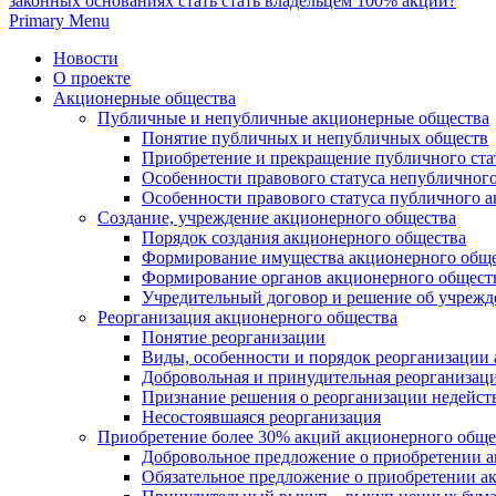
законных основаниях стать стать владельцем 100% акций?
Primary Menu
Новости
О проекте
Акционерные общества
Публичные и непубличные акционерные общества
Понятие публичных и непубличных обществ
Приобретение и прекращение публичного ста
Особенности правового статуса непубличног
Особенности правового статуса публичного 
Создание, учреждение акционерного общества
Порядок создания акционерного общества
Формирование имущества акционерного обще
Формирование органов акционерного обществ
Учредительный договор и решение об учреж
Реорганизация акционерного общества
Понятие реорганизации
Виды, особенности и порядок реорганизации
Добровольная и принудительная реорганизац
Признание решения о реорганизации недейс
Несостоявшаяся реорганизация
Приобретение более 30% акций акционерного обще
Добровольное предложение о приобретении а
Обязательное предложение о приобретении а