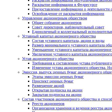
Раскрытие информации непубличным акцион
Раскрытие информации в Федресурсе
Предоставление информации о деятельности 
Освобождение от раскрытия информации
Управление акционерным обществом
Общее собрание акционеров
Совет директоров, наблюдательный совет
Единоличный и коллегиальный исполнительн
Уставный капитал акционерного общества
Состав уставного капитала, акции и виды
Размер минимального уставного капитала об
Уменьшение уставного капитала акционерног
Увеличение уставного капитала акционерног
Устав акционерного общества
Требования к составлению устава публичног
Изменение устава акционерного общества. Но
Эмиссия, выпуск ценных бумаг акционерного обще
Этапы эмиссии ценных бумаг
Проспект ценных бумаг
Размещение акций
Открытая подписка на акции
Закрытая подписка на акции
Состав участников акционерного общества и спосо
Реестр акционеров
Организация хранения и ведения реестра акц