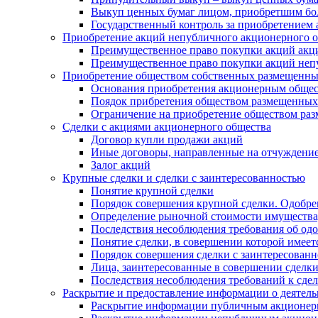
Выкуп ценных бумаг лицом, приобретшим бол
Государственный контроль за приобретением
Приобретение акций непубличного акционерного о
Преимущественное право покупки акций акц
Преимущественное право покупки акций не
Приобретение обществом собственных размещенны
Основания приобретения акционерным обще
Поядок прибретения обществом размещенных
Ограничение на приобретение обществом ра
Сделки с акциями акционерного общества
Договор купли продажи акций
Иные договоры, направленные на отчуждени
Залог акций
Крупные сделки и сделки с заинтересованностью
Понятие крупной сделки
Порядок совершения крупной сделки. Одобре
Определение рыночной стоимости имущества
Последствия несоблюдения требования об одо
Понятие сделки, в совершении которой имеет
Порядок совершения сделки с заинтересованн
Лица, заинтересованные в совершении сделк
Последствия несоблюдения требований к сдел
Раскрытие и предоставление информации о деятел
Раскрытие информации публичным акционе