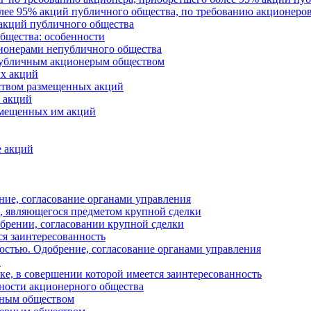
ее 95% акций публичного общества, по требованию акционеро
 акций публичного общества
бщества: особенности
ионерами непубличного общества
публичным акционерым обществом
х акций
ством размещенных акций
 акций
змещенных им акций
е акций
ние, согласование органами управления
, являющегося предметом крупной сделки
брении, согласовании крупной сделки
ся заинтересованность
остью. Одобрение, согласование органами управления
и
ке, в совершении которой имеется заинтересованность
ьности акционерного общества
рным обществом