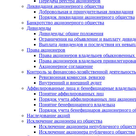
Передача реестра акционеров
Ликвидация акционерного общества
Добровольная и принудительная ликвидация
Порядок ликвидации акционерного общества
Банкротство акционерного общества
Дивиденды
Дивиденды: общие положения
Ограничения на объявление и выплату дивид
Выплата дивидендов и последствия их невып
Права акционеров
Права акционеров владельцев обыкновенных
Права акционеров владельцев привилегирова
Акционерное соглашение
Контроль за финансово-хозяйственной деятельност
Ревизионная комиссия, ревизор
Внутренний и внешний аудит
Аффилированные лица и бенефициарные владельц
Понятие аффилированных лиц
Порядок учета аффилированных лиц акционе
Понятие бенефициарного владельца
Порядок учета бенефициаров акционерного о
Наследование акций
Исключение акционера из общества
Исключение акционера непубличного общест
Исключение акционера публичного общества