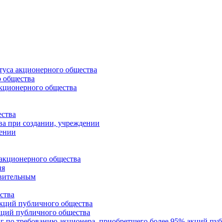
туса акционерного общества
о общества
акционерного общества
ства
а при создании, учреждении
дении
 акционерного общества
ия
твительным
ства
кций публичного общества
кций публичного общества
 по требованию акционера, приобретшего более 95% акций пу