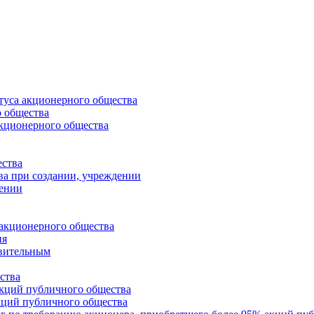
туса акционерного общества
о общества
акционерного общества
ства
а при создании, учреждении
дении
 акционерного общества
ия
твительным
ства
кций публичного общества
кций публичного общества