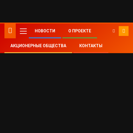
Передать наследникам чистый бизнес ил
НОВОСТИ
О ПРОЕКТЕ
АКЦИОНЕРНЫЕ ОБЩЕСТВА
КОНТАКТЫ
Home
Акционерные общества
Приобретение более 30% акций
акционерного общества
Выкуп ценных бумаг лицом, приобретшим
более 95% акций публичного общества по
требованию акционеров
Принудительный выкуп акций у акционеров
АО или как избавиться от мертвых душ в
компании