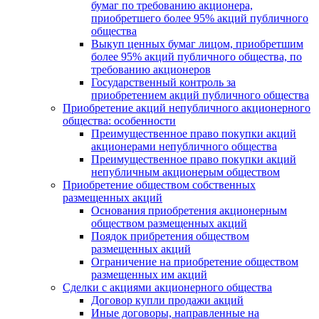
бумаг по требованию акционера,
приобретшего более 95% акций публичного
общества
Выкуп ценных бумаг лицом, приобретшим
более 95% акций публичного общества, по
требованию акционеров
Государственный контроль за
приобретением акций публичного общества
Приобретение акций непубличного акционерного
общества: особенности
Преимущественное право покупки акций
акционерами непубличного общества
Преимущественное право покупки акций
непубличным акционерым обществом
Приобретение обществом собственных
размещенных акций
Основания приобретения акционерным
обществом размещенных акций
Поядок прибретения обществом
размещенных акций
Ограничение на приобретение обществом
размещенных им акций
Сделки с акциями акционерного общества
Договор купли продажи акций
Иные договоры, направленные на