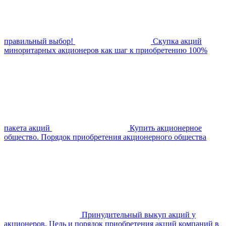
правильный выбор!
Скупка акций
миноритарных акционеров как шаг к приобретению 100%
пакета акций
Купить акционерное
общество. Порядок приобретения акционерного общества
Принудительный выкуп акций у
акционеров. Цель и порядок приобретения акций компаний в