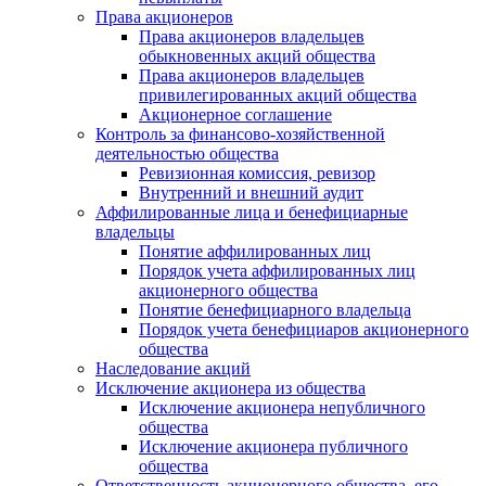
Права акционеров
Права акционеров владельцев
обыкновенных акций общества
Права акционеров владельцев
привилегированных акций общества
Акционерное соглашение
Контроль за финансово-хозяйственной
деятельностью общества
Ревизионная комиссия, ревизор
Внутренний и внешний аудит
Аффилированные лица и бенефициарные
владельцы
Понятие аффилированных лиц
Порядок учета аффилированных лиц
акционерного общества
Понятие бенефициарного владельца
Порядок учета бенефициаров акционерного
общества
Наследование акций
Исключение акционера из общества
Исключение акционера непубличного
общества
Исключение акционера публичного
общества
Ответственность акционерного общества, его