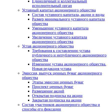
Единоличный и коллегиальный
исполнительный орган
Уставный капитал акционерного общества
Состав уставного капитала, акции и виды
Размер минимального уставного капитала
общества
Уменьшение уставного капитала
акционерного общества
Увеличение уставного капитала
акционерного общества
Устав акционерного общества
Требования к составлению устава
публичного и непубличного акционерного
общества
Изменение устава акционерного общества.
Новая редакция устава
Эмиссия, выпуск ценных бумаг акционерного
общества
Этапы эмиссии ценных бумаг
Проспект ценных бумаг
Размещение акций
Открытая подписка на акции
Закрытая подписка на акции
Состав участников акционерного общества и
способы его фиксации