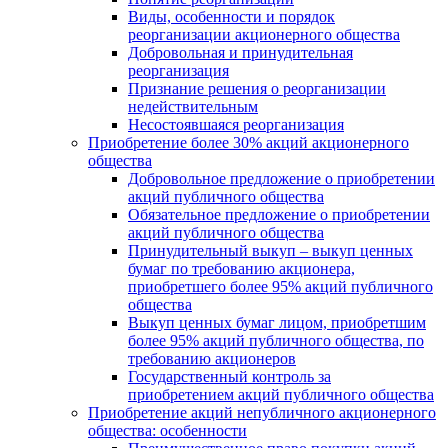
Виды, особенности и порядок
реорганизации акционерного общества
Добровольная и принудительная
реорганизация
Признание решения о реорганизации
недействительным
Несостоявшаяся реорганизация
Приобретение более 30% акций акционерного
общества
Добровольное предложение о приобретении
акций публичного общества
Обязательное предложение о приобретении
акций публичного общества
Принудительный выкуп – выкуп ценных
бумаг по требованию акционера,
приобретшего более 95% акций публичного
общества
Выкуп ценных бумаг лицом, приобретшим
более 95% акций публичного общества, по
требованию акционеров
Государственный контроль за
приобретением акций публичного общества
Приобретение акций непубличного акционерного
общества: особенности