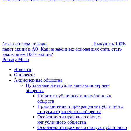
безакцептном порядке
Выкупить 100%
пакет акций в АО. Как на законных основаниях стать стать
владельцем 100% акций?
Primary Menu
Новости
О проекте
Акционерные общества
Публичные и непубличные акционерные
общества
Понятие публичных и непубличных
обществ
Приобретение и прекращение публичного
статуса акционерного общества
Особенности правового статуса
непубличного общества
Особенности правового статуса публичного