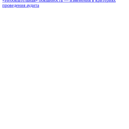
«Необязательная» обязанность — изменения в критериях
проведения аудита