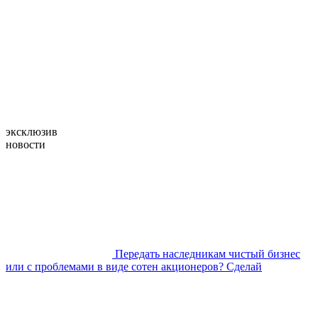
aoinform
СОБСТВЕННИКАМ, ДИРЕКТОРАМ И ЮРИСТАМ
ДОСТУПНО О КОРПОРАТИВНОМ ПРАВЕ
эксклюзив
новости
Передать наследникам чистый бизнес
или с проблемами в виде сотен акционеров? Сделай