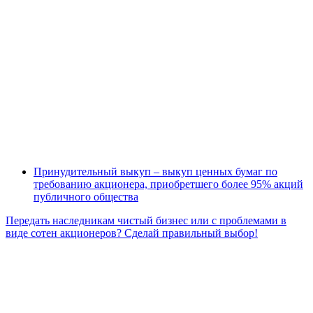
Принудительный выкуп – выкуп ценных бумаг по
требованию акционера, приобретшего более 95% акций
публичного общества
Передать наследникам чистый бизнес или с проблемами в
виде сотен акционеров? Сделай правильный выбор!