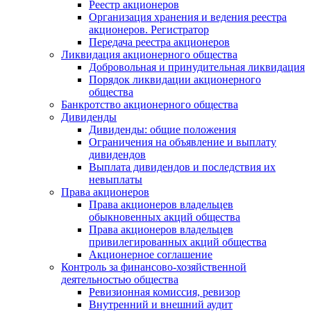
Реестр акционеров
Организация хранения и ведения реестра
акционеров. Регистратор
Передача реестра акционеров
Ликвидация акционерного общества
Добровольная и принудительная ликвидация
Порядок ликвидации акционерного
общества
Банкротство акционерного общества
Дивиденды
Дивиденды: общие положения
Ограничения на объявление и выплату
дивидендов
Выплата дивидендов и последствия их
невыплаты
Права акционеров
Права акционеров владельцев
обыкновенных акций общества
Права акционеров владельцев
привилегированных акций общества
Акционерное соглашение
Контроль за финансово-хозяйственной
деятельностью общества
Ревизионная комиссия, ревизор
Внутренний и внешний аудит