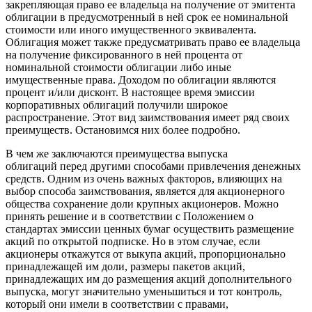
закрепляющая право ее владельца на получение от эмитента
облигации в предусмотренный в ней срок ее номинальной
стоимости или иного имущественного эквивалента.
Облигация может также предусматривать право ее владельца
на получение фиксированного в ней процента от
номинальной стоимости облигации либо иные
имущественные права. Доходом по облигации являются
процент и/или дисконт. В настоящее время эмиссии
корпоративных облигаций получили широкое
распространение. Этот вид заимствования имеет ряд своих
преимуществ. Остановимся них более подробно.
В чем же заключаются преимущества выпуска
облигаций перед другими способами привлечения денежных
средств. Одним из очень важных факторов, влияющих на
выбор способа заимствования, является для акционерного
общества сохранение доли крупных акционеров. Можно
принять решение и в соответствии с Положением о
стандартах эмиссии ценных бумаг осуществить размещение
акций по открытой подписке. Но в этом случае, если
акционеры откажутся от выкупа акций, пропорционально
принадлежащей им доли, размеры пакетов акций,
принадлежащих им до размещения акций дополнительного
выпуска, могут значительно уменьшиться и тот контроль,
который они имели в соответствии с правами,